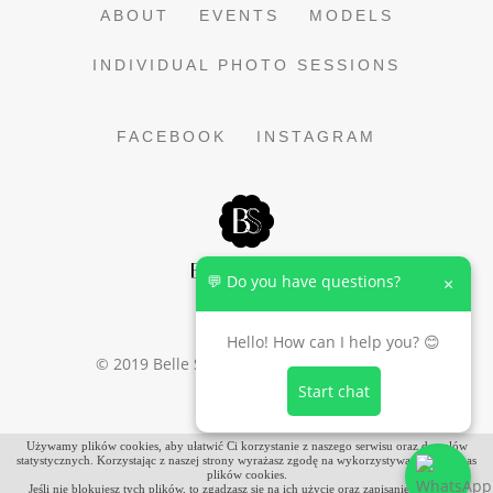
ABOUT
EVENTS
MODELS
INDIVIDUAL PHOTO SESSIONS
FACEBOOK
INSTAGRAM
💬 Do you have questions?
×
Hello! How can I help you? 😊
© 2019
Belle Shoots
, All Rights Reserved.
Start chat
Używamy plików cookies, aby ułatwić Ci korzystanie z naszego serwisu oraz do celów
statystycznych. Korzystając z naszej strony wyrażasz zgodę na wykorzystywanie przez nas
plików cookies.
Jeśli nie blokujesz tych plików, to zgadzasz się na ich użycie oraz zapisanie w pamięci